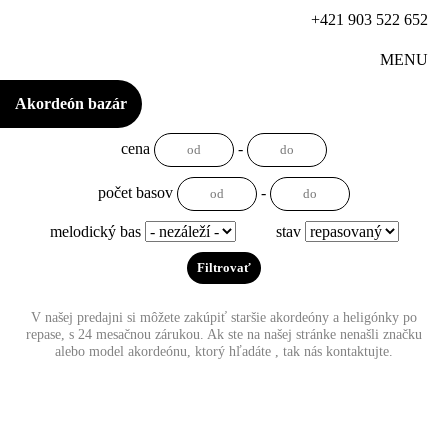
+421 903 522 652
MENU
Akordeón bazár
cena
-
počet basov
-
melodický bas
stav
V našej predajni si môžete zakúpiť staršie akordeóny a heligónky po
repase, s 24 mesačnou zárukou. Ak ste na našej stránke nenašli značku
alebo model akordeónu, ktorý hľadáte , tak nás kontaktujte.