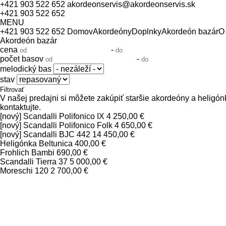
+421 903 522 652
akordeonservis@akordeonservis.sk
+421 903 522 652
MENU
+421 903 522 652
Domov
Akordeóny
Doplnky
Akordeón bazár
O
Akordeón bazár
cena
-
počet basov
-
melodický bas
stav
V našej predajni si môžete zakúpiť staršie akordeóny a heligó
kontaktujte.
[nový]
Scandalli Polifonico IX
4 250,00 €
[nový]
Scandalli Polifonico Folk
4 650,00 €
[nový]
Scandalli BJC 442
14 450,00 €
Heligónka Beltunica
400,00 €
Frohlich Bambi
690,00 €
Scandalli Tierra 37
5 000,00 €
Moreschi 120
2 700,00 €