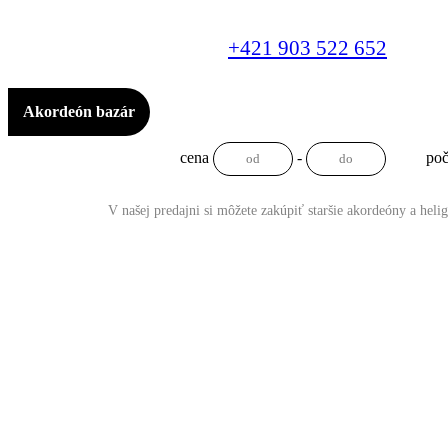
+421 903 522 652
Akordeón bazár
cena
-
poč
V našej predajni si môžete zakúpiť staršie akordeóny a heli