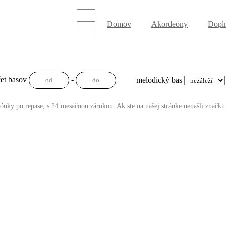
Domov
Akordeóny
Dopl
et basov
-
melodický bas
gónky po repase, s 24 mesačnou zárukou. Ak ste na našej stránke nenašli značku