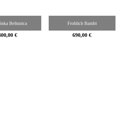
ónka Beltunica
Frohlich Bambi
400,00 €
690,00 €