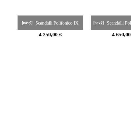
Scandalli Polifonico IX
Scandalli Po
[nový]
[nový]
4 250,00 €
4 650,00