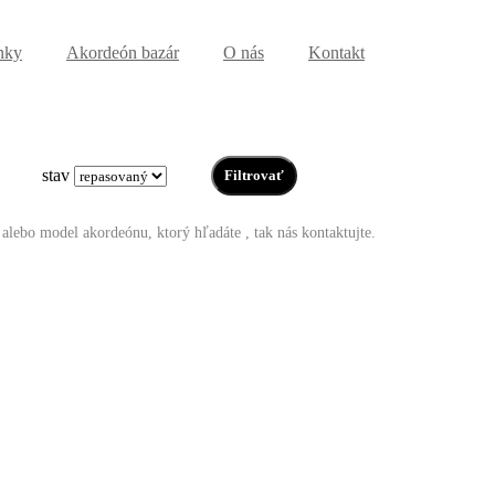
nky
Akordeón bazár
O nás
Kontakt
stav
 alebo model akordeónu, ktorý hľadáte , tak nás kontaktujte.