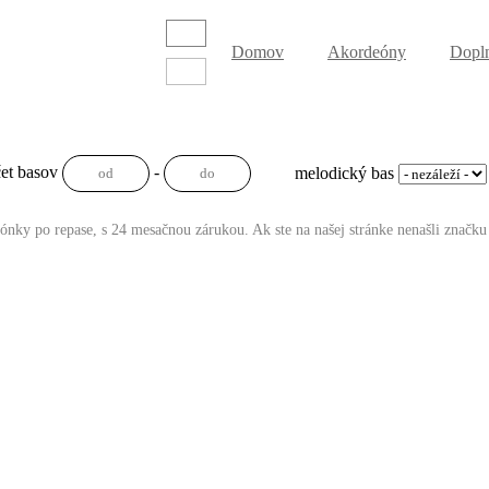
Domov
Akordeóny
Dopl
et basov
-
melodický bas
gónky po repase, s 24 mesačnou zárukou. Ak ste na našej stránke nenašli značku