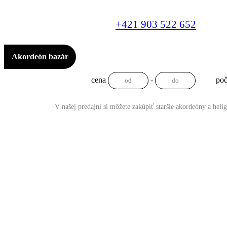
+421 903 522 652
Akordeón bazár
cena
-
poč
V našej predajni si môžete zakúpiť staršie akordeóny a heli