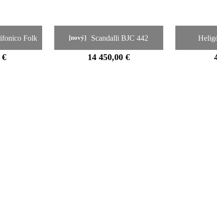
lifonico Folk
Scandalli BJC 442
Helig
[nový]
 €
14 450,00 €