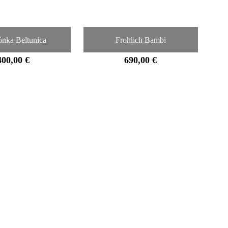
ónka Beltunica
Frohlich Bambi
400,00 €
690,00 €