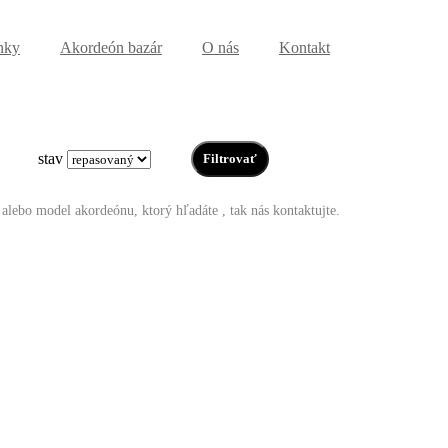
nky
Akordeón bazár
O nás
Kontakt
stav
 alebo model akordeónu, ktorý hľadáte , tak nás kontaktujte.