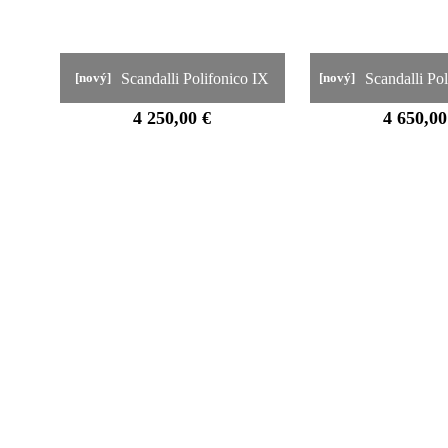
Scandalli Polifonico IX
Scandalli Po
[nový]
[nový]
4 250,00 €
4 650,00