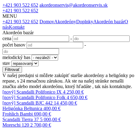
+421 903 522 652
akordeonservis@akordeonservis.sk
+421 903 522 652
MENU
+421 903 522 652
Domov
Akordeóny
Doplnky
Akordeón bazár
O
nás
Kontakt
Akordeón bazár
cena
-
počet basov
-
melodický bas
stav
V našej predajni si môžete zakúpiť staršie akordeóny a heligónky po
repase, s 24 mesačnou zárukou. Ak ste na našej stránke nenašli
značku alebo model akordeónu, ktorý hľadáte , tak nás kontaktujte.
[nový]
Scandalli Polifonico IX
4 250,00 €
[nový]
Scandalli Polifonico Folk
4 650,00 €
[nový]
Scandalli BJC 442
14 450,00 €
Heligónka Beltunica
400,00 €
Frohlich Bambi
690,00 €
Scandalli Tierra 37
5 000,00 €
Moreschi 120
2 700,00 €