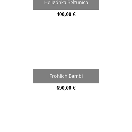
Heligónka Beltunica
400,00 €
Frohlich Bambi
690,00 €