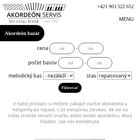
+421 903 522 652
MENU
Akordeón bazár
cena
-
počet basov
-
melodický bas
stav
V našej predajni si môžete zakúpiť staršie akordeóny a
heligónky po repase, s 24 mesačnou zárukou. Ak ste na
našej stránke nenašli značku alebo model akordeónu, ktorý
hľadáte , tak nás kontaktujte.