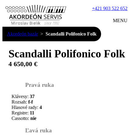
+421 903 522 652
MENU
Akordeón bazár
Scandalli Polifonico Folk
Scandalli Polifonico Folk
4 650,00 €
Pravá ruka
Klávesy:
37
Rozsah:
f-f
Hlasové rady:
4
Registre:
11
Cassotto:
nie
Ľavá ruka