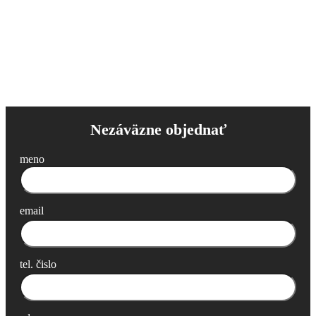
Nezáväzne objednať
meno
email
tel. čislo