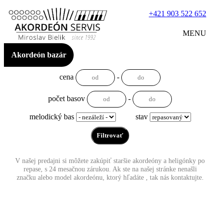
+421 903 522 652
MENU
Akordeón bazár
cena
-
počet basov
-
melodický bas
stav
V našej predajni si môžete zakúpiť staršie akordeóny a heligónky po
repase, s 24 mesačnou zárukou. Ak ste na našej stránke nenašli
značku alebo model akordeónu, ktorý hľadáte , tak nás kontaktujte.