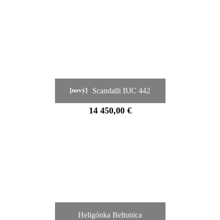
Scandalli BJC 442
[nový]
14 450,00 €
Heligónka Beltunica