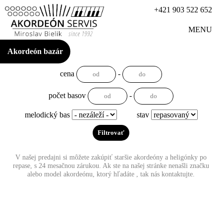
+421 903 522 652
MENU
Akordeón bazár
cena
-
počet basov
-
melodický bas
stav
V našej predajni si môžete zakúpiť staršie akordeóny a heligónky po
repase, s 24 mesačnou zárukou. Ak ste na našej stránke nenašli značku
alebo model akordeónu, ktorý hľadáte , tak nás kontaktujte.