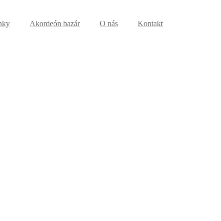
nky
Akordeón bazár
O nás
Kontakt